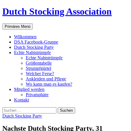
Zum
Dutch Stocking Association
Inhalt
springen
Suchen
Primäres Menü
Wilkommen
DSA Facebook-Gruppe
Dutch Stocking Party
Echte Nahtstrümpfe
Echte Nahtstrümpfe
Größentabelle
Strumpfgürtel
Welcher Ferse?
Ankleiden und Pflege
Wo kann man es kaufen?
Mitglied werden
Privatsphäre
Kontakt
Suchen
nach:
Dutch Stocking Party
Nachste Dutch Stocking Party, 31